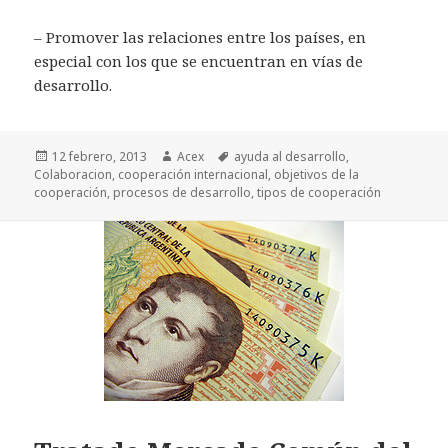
– Promover las relaciones entre los países, en
especial con los que se encuentran en vías de
desarrollo.
Publicado
12 febrero, 2013
Autor
Acex
Etiquetas
ayuda al desarrollo
,
Colaboracion
el
,
cooperación internacional
,
objetivos de la
cooperación
,
procesos de desarrollo
,
tipos de cooperación