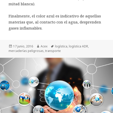
mitad blanca).
Finalmente, el color azul es indicativo de aquellas
materias que, al contacto con el agua, desprenden
gases inflamables.
Publicado
17 junio, 2016
Autor
Acex
Etiquetas
logística
,
logística ADR
,
mercaderías peligrosas
el
,
transporte